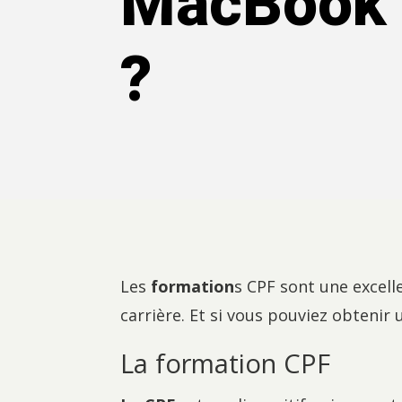
MacBook 
?
Les
formation
s CPF sont une excell
carrière. Et si vous pouviez obteni
La formation CPF