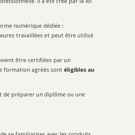
essionnelle. Il a été créé par la loi
eforme numérique dédiée
:
res travaillées et peut être utilisé
ivent être certifiées par un
de formation agréés sont
éligibles au
rmet de préparer un diplôme ou une
de se familiariser avec les produits